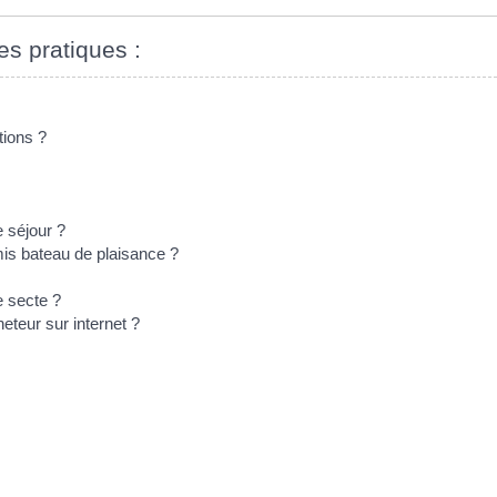
es pratiques :
tions ?
e séjour ?
mis bateau de plaisance ?
e secte ?
eteur sur internet ?