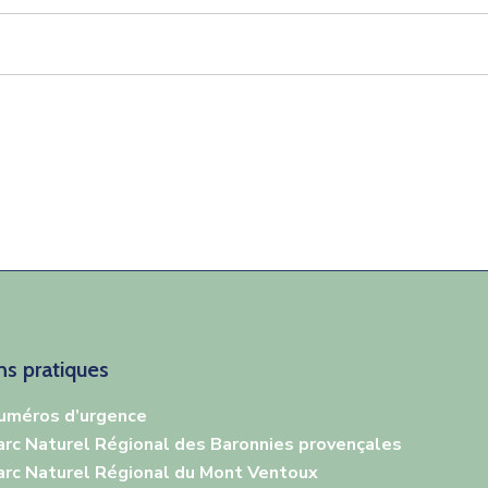
ns pratiques
uméros
d’urg
e
nce
arc Naturel Régional des Baronnies provençales
arc Naturel Régional du Mont Ventoux