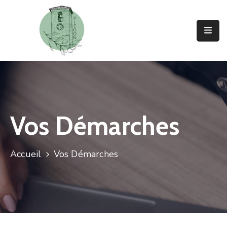
Vie
Municipale
Vivre
A
Piegon
Vos Démarches
Découvrir
Piegon
Accueil
Vos Démarches
Actualités
Contact