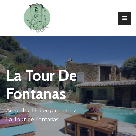
Vie
Municipale
Vivre
A
Piegon
La Tour De
Découvrir
Piegon
Fontanas
Actualités
Accueil
Hebergements
Contact
La Tour de Fontanas